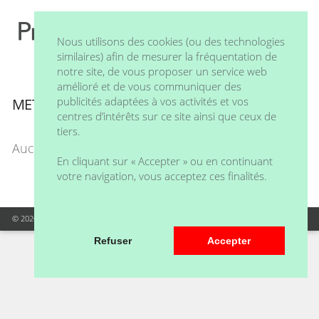
Nous utilisons des cookies (ou des technologies
similaires) afin de mesurer la fréquentation de
notre site, de vous proposer un service web
amélioré et de vous communiquer des
publicités adaptées à vos activités et vos
METAL
centres d’intérêts sur ce site ainsi que ceux de
tiers.
Aucun produit ne correspond à la sélection
En cliquant sur « Accepter » ou en continuant
votre navigation, vous acceptez ces finalités.
© 2020 Praeferentia - Tous droits réservés
Refuser
Accepter