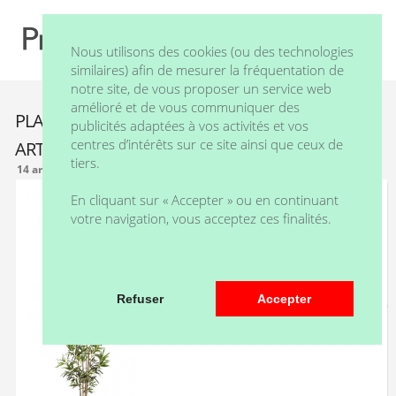
Nous utilisons des cookies (ou des technologies
similaires) afin de mesurer la fréquentation de
notre site, de vous proposer un service web
amélioré et de vous communiquer des
PLANTES
Filtre
publicités adaptées à vos activités et vos
centres d’intérêts sur ce site ainsi que ceux de
ARTIFICIELLES
tiers.
14 article(s)
FAGOT D'HERBES HAUTEUR 55 CM
En cliquant sur « Accepter » ou en continuant
votre navigation, vous acceptez ces finalités.
Refuser
Accepter
BAMBOU HAUTEUR 120 CM