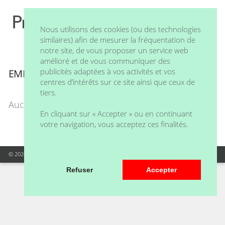
Nous utilisons des cookies (ou des technologies
similaires) afin de mesurer la fréquentation de
notre site, de vous proposer un service web
amélioré et de vous communiquer des
publicités adaptées à vos activités et vos
EMINENCE
centres d’intérêts sur ce site ainsi que ceux de
tiers.
Aucun produit ne correspond à la sélection
En cliquant sur « Accepter » ou en continuant
votre navigation, vous acceptez ces finalités.
© 2020 Praeferentia - Tous droits réservés
Refuser
Accepter