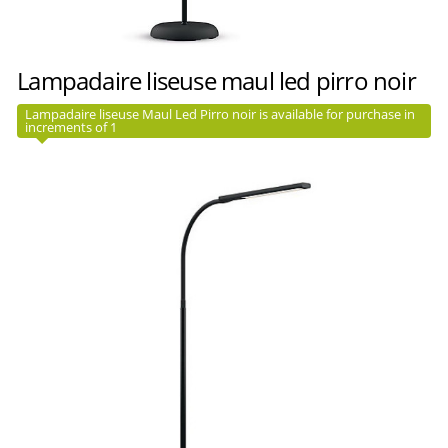
Lampadaire liseuse maul led pirro noir
Lampadaire liseuse Maul Led Pirro noir is available for purchase in
increments of 1